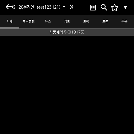
[20분지연] test123 (21)
▼
시세
투자클럽
뉴스
정보
토픽
토론
주문
신풍제약우(019175)