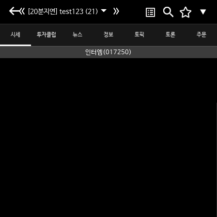
[20분지연] test123 (21)
▼
시세
투자클럽
뉴스
정보
토픽
토론
주문
인터엠(017250)