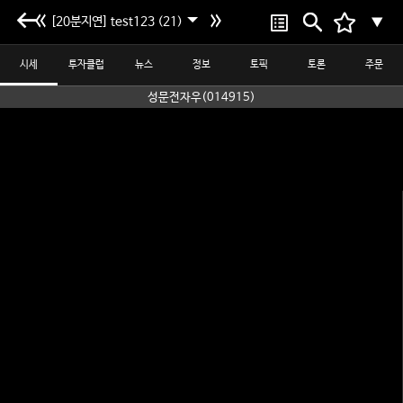
[20분지연] test123 (21)
▼
시세
투자클럽
뉴스
정보
토픽
토론
주문
성문전자우(014915)