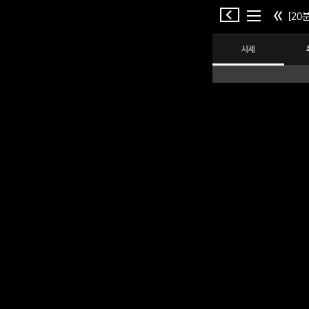
[20분
시세