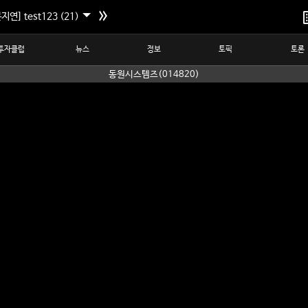
지연] test123 (21)
투자클럽
뉴스
정보
토픽
토론
동원시스템즈(014820)