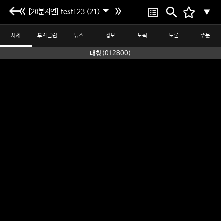
[20분지연] test123 (21)
▼
시세
투자클럽
뉴스
정보
토픽
토론
주문
대창(012800)