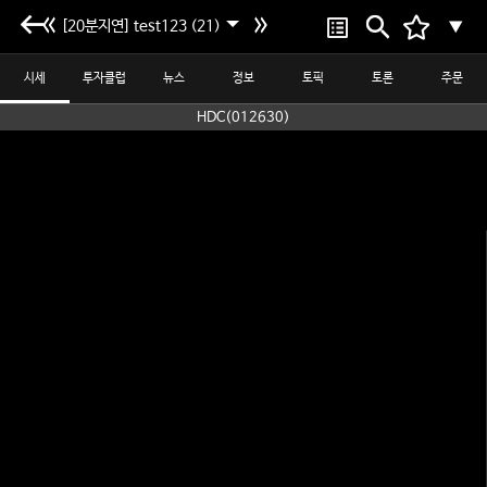
[20분지연] test123 (21)
▼
시세
투자클럽
뉴스
정보
토픽
토론
주문
HDC(012630)