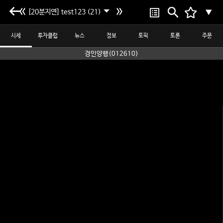
[20분지연] test123 (21)
▼
시세
투자클럽
뉴스
정보
토픽
토론
주문
경인양행(012610)