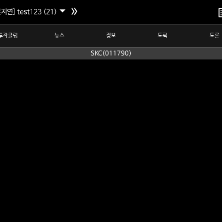
지연] test123 (21)
투자클럽
뉴스
정보
토픽
토론
SKC(011790)