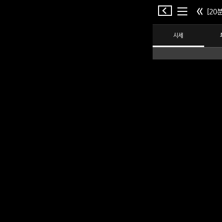
[20분
시세