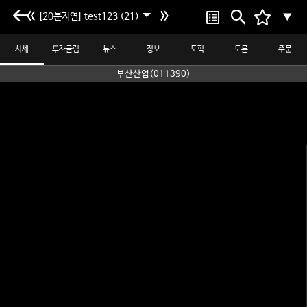
[20분지연] test123 (21)
▼
시세
투자클럽
뉴스
정보
토픽
토론
주문
부산산업(011390)