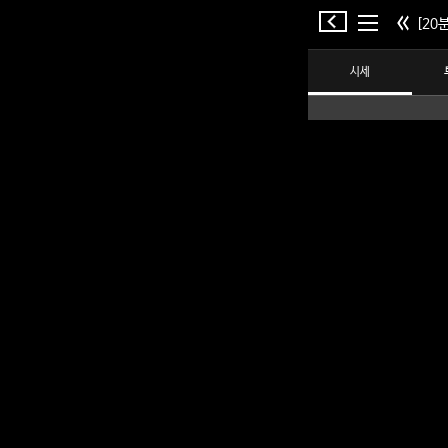
[20분
시세