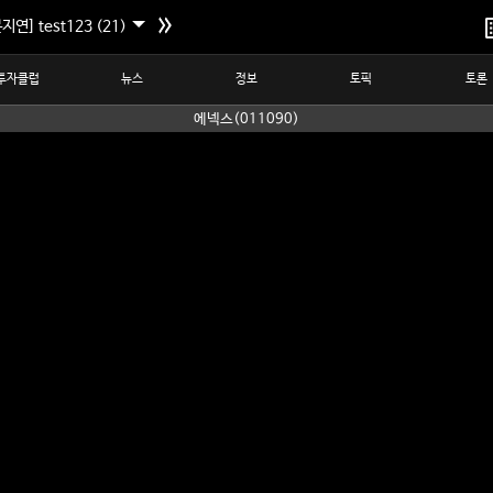
지연] test123 (21)
투자클럽
뉴스
정보
토픽
토론
에넥스(011090)