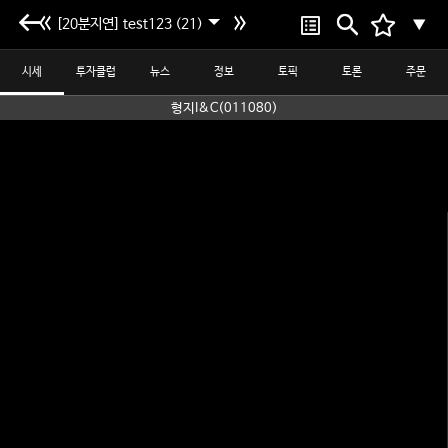
[20분지연] test123 (21)
▼
시세
투자클럽
뉴스
정보
토픽
토론
주문
형지I&C(011080)