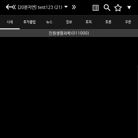
[20분지연] test123 (21)
▼
시세
투자클럽
뉴스
정보
토픽
토론
주문
진원생명과학(011000)