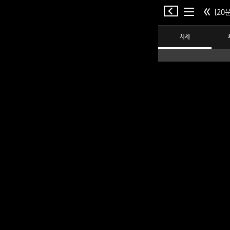
[20분
시세