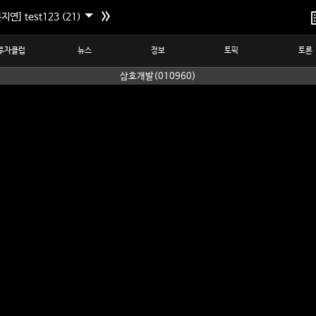
지연] test123 (21)
투자클럽
뉴스
정보
토픽
토론
삼호개발(010960)