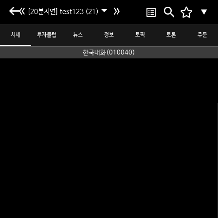
[20분지연] test123 (21)
▼
시세
투자클럽
뉴스
정보
토픽
토론
주문
한국내화(010040)