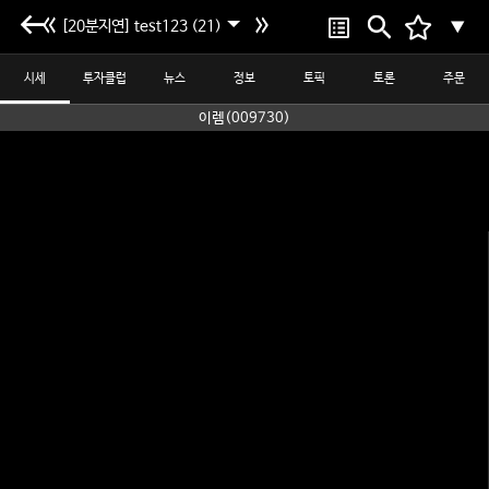
[20분지연] test123 (21)
▼
시세
투자클럽
뉴스
정보
토픽
토론
주문
이렘(009730)