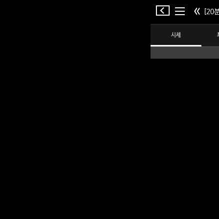
[20분
시세