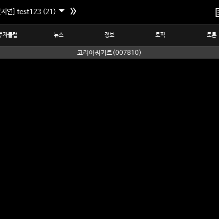
지연] test123 (21)
투자클럽
뉴스
정보
토픽
토론
코리아써키트(007810)