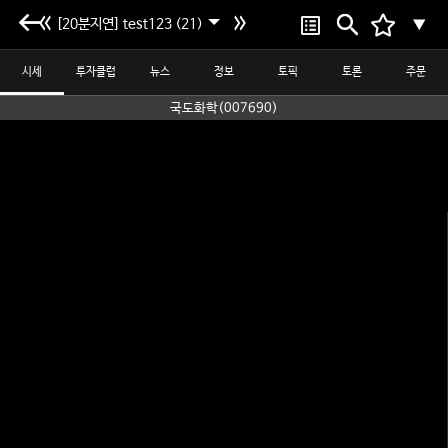
[20분지연] test123 (21)
▼
시세
투자클럽
뉴스
정보
토픽
토론
주문
국도화학(007690)