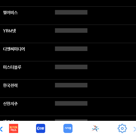
펄어비스
YBM넷
디앤씨미디어
미스터블루
한국전력
신한지주
팬오션