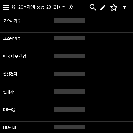
[20분지연] test123 (21)
▼
코스피지수
코스닥지수
미국 다우 산업
삼성전자
현대차
KB금융
HD현대