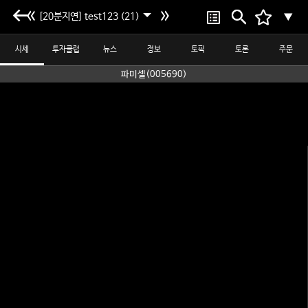
[20분지연] test123 (21)
▼
시세
투자클럽
뉴스
정보
토픽
토론
주문
파미셀(005690)