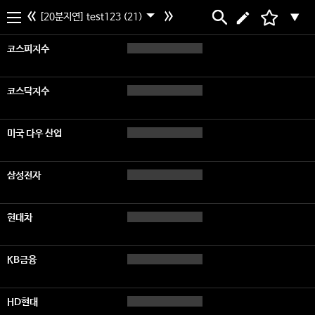
[20분지연] test123 (21)
▼
코스피지수
코스닥지수
미국 다우 산업
삼성전자
현대차
KB금융
HD현대