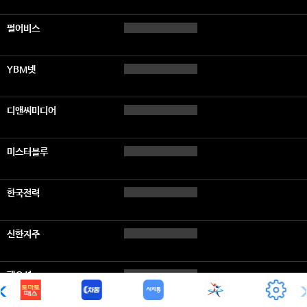
펄어비스
YBM넷
디앤씨미디어
미스터블루
한국전력
신한지주
팬오션