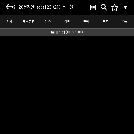
[20분지연] test123 (21)
▼
시세
투자클럽
뉴스
정보
토픽
토론
주문
롯데칠성(005300)