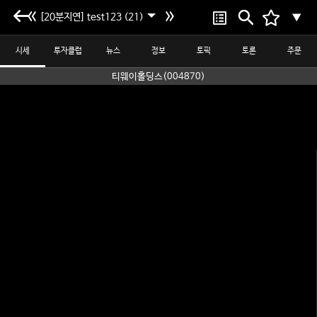
[20분지연] test123 (21)
▼
시세
투자클럽
뉴스
정보
토픽
토론
주문
티웨이홀딩스(004870)