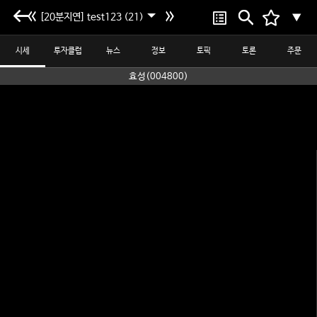
[20분지연] test123 (21)
▼
시세
투자클럽
뉴스
정보
토픽
토론
주문
효성(004800)