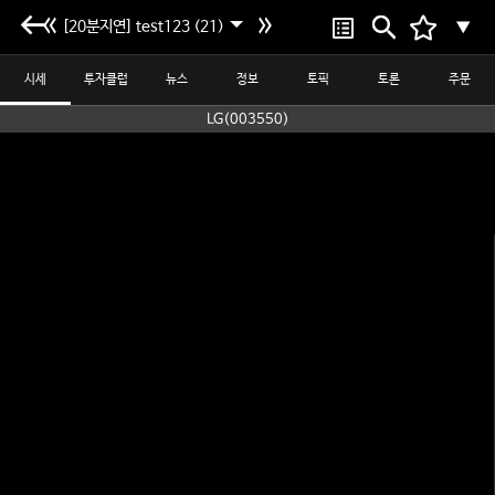
[20분지연] test123 (21)
▼
시세
투자클럽
뉴스
정보
토픽
토론
주문
LG(003550)