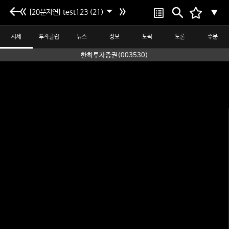
[20분지연] test123 (21)
▼
시세
투자클럽
뉴스
정보
토픽
토론
주문
한화투자증권(003530)