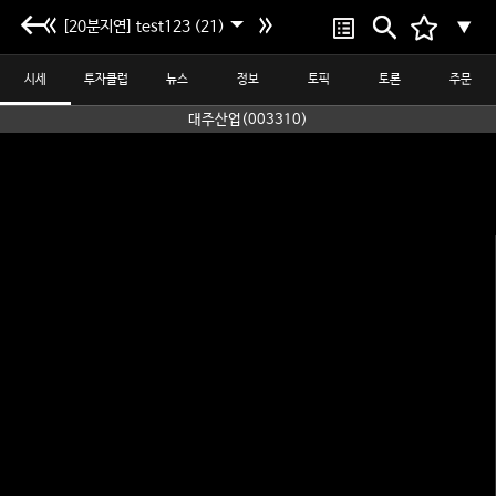
[20분지연] test123 (21)
▼
시세
투자클럽
뉴스
정보
토픽
토론
주문
대주산업(003310)