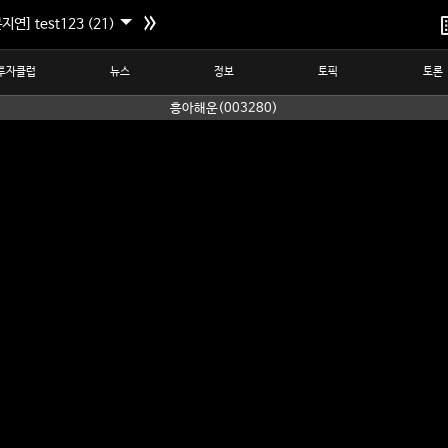
지연] test123 (21)
투자클럽
뉴스
정보
토픽
토론
흥아해운(003280)