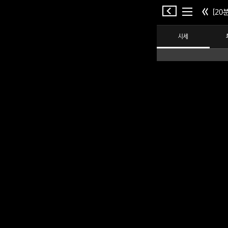
[20분
시세