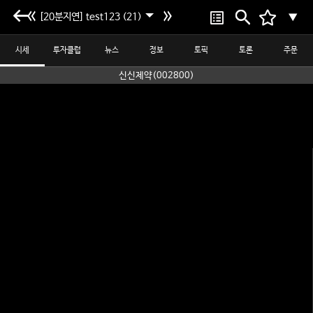
[20분지연] test123 (21)
▼
시세
투자클럽
뉴스
정보
토픽
토론
주문
신신제약(002800)