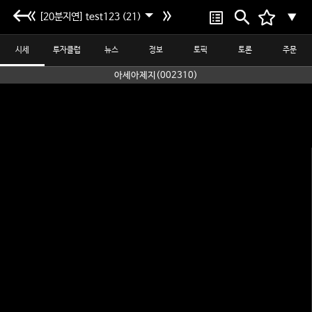
[20분지연] test123 (21)
▼
시세
투자클럽
뉴스
정보
토픽
토론
주문
아세아제지(002310)