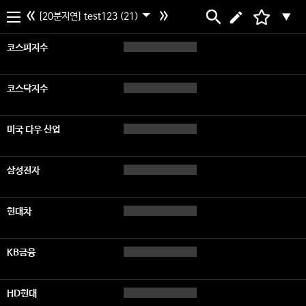
[20분지연] test123 (21)
▼
코스피지수
코스닥지수
미국 다우 산업
삼성전자
현대차
KB금융
HD현대