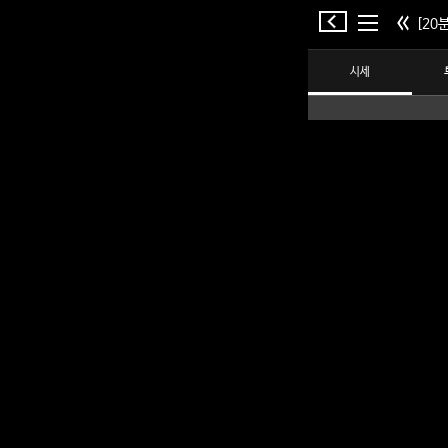
[20분
시세