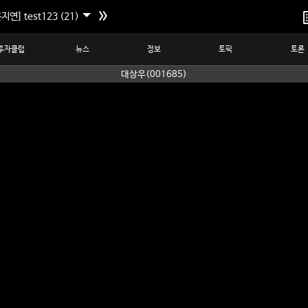
지연] test123 (21)
투자클럽
뉴스
정보
토픽
토론
대상우(001685)