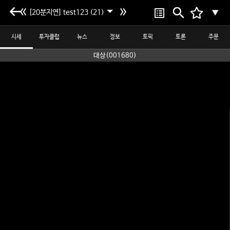
[20분지연] test123 (21)
▼
시세
투자클럽
뉴스
정보
토픽
토론
주문
대상(001680)