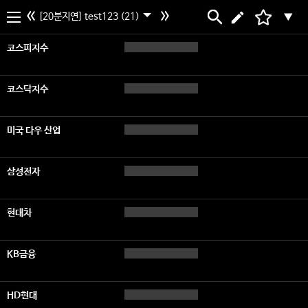
[20분지연] test123 (21)
▼
코스피지수
코스닥지수
미국 다우 산업
삼성전자
현대차
KB금융
HD현대