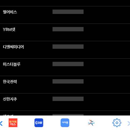
펄어비스
YBM넷
디앤씨미디어
미스터블루
한국전력
신한지주
팬오션