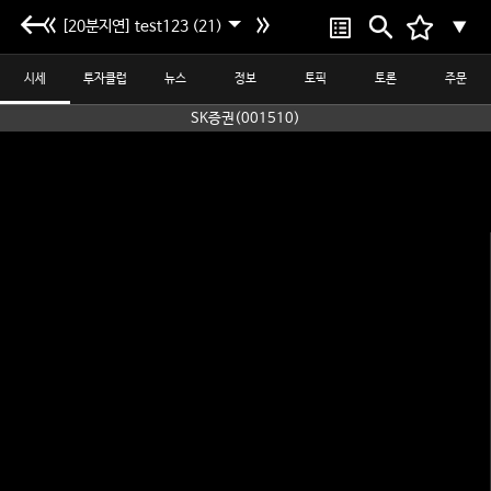
[20분지연] test123 (21)
▼
시세
투자클럽
뉴스
정보
토픽
토론
주문
SK증권(001510)