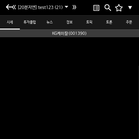
[20분지연] test123 (21)
▼
시세
투자클럽
뉴스
정보
토픽
토론
주문
KG케미칼(001390)